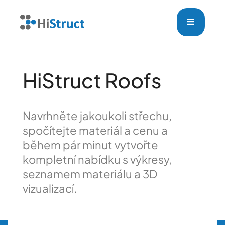
HiStruct Roofs
Navrhněte jakoukoli střechu,
spočítejte materiál a cenu a
během pár minut vytvořte
kompletní nabídku s výkresy,
seznamem materiálu a 3D
vizualizací.